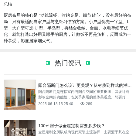
总结
厨房布局的核心是 “动线流畅、收纳充足、细节贴心”，没有最好的布
局，只有最适配自家户型与烹饪习惯的方案。小户型优先一字型、L
型，大户型可选 U 型、半岛型，再结合收纳、台面、水电等细节优
化，就能打造出好用又顺手的厨房，让做饭不再是负担，反而成为一
种享受，彰显居家烟火气。
热门资讯
阳台隔断门怎么设计更美观？从材质到样式的潮流装修方案分享
阳台隔断门是连接室内与阳台空间的重要枢纽，其设计既
影响空间的功能性，也关乎家居的整体美观度。想要打造
一扇兼具实用与美观的阳台隔断门，从材质选择到样式设
2025-06-18 15:25:40
289
计都大有讲
100㎡房子做全屋定制需要多少钱？
全屋定制之所以成为现代家装主流选择，主要源于其在‌空