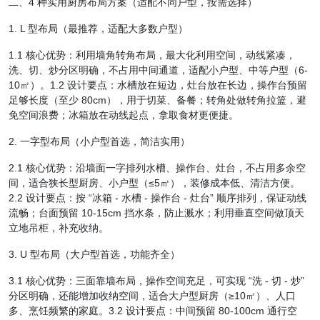
二、4 种实用厨房布局方案（适配不同户型，按需选择）
1. L 型布局（最推荐，适配大多数户型）
1.1 核心优势：利用墙角转角布局，最大化利用空间，动线紧凑，
洗、切、炒分区明确，不占用中间通道，适配小户型、中等户型（6-
10㎡）。1.2 设计要点：水槽放在短边，灶台放在长边，操作台预留
足够长度（至少 80cm），用于切菜、备餐；转角处做转角拉篮，避
免空间浪费；冰箱放在动线起点，拿取食材更便捷。
2. 一字型布局（小户型首选，简洁实用）
2.1 核心优势：沿墙面一字排列水槽、操作台、灶台，不占用多余空
间，适合狭长型厨房、小户型（≤5㎡），装修成本低、清洁方便。
2.2 设计要点：按 “冰箱 - 水槽 - 操作台 - 灶台” 顺序排列，保证动线
流畅；台面预留 10-15cm 挡水条，防止溅水；利用垂直空间做顶天
立地吊柜，补充收纳。
3. U 型布局（大户型首选，功能齐全）
3.1 核心优势：三面靠墙布局，操作空间充足，可实现 “洗 - 切 - 炒”
分区明确，还能增加收纳空间，适合大户型厨房（≥10㎡）、人口
多、烹饪频繁的家庭。3.2 设计要点：中间预留 80-100cm 通行空