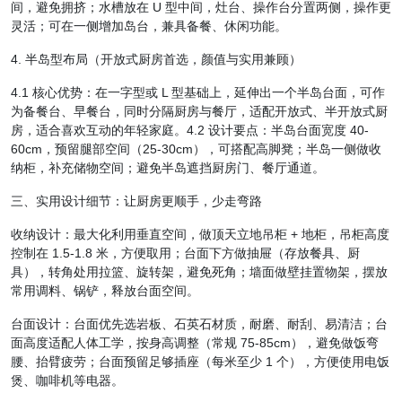
间，避免拥挤；水槽放在 U 型中间，灶台、操作台分置两侧，操作更
灵活；可在一侧增加岛台，兼具备餐、休闲功能。
4. 半岛型布局（开放式厨房首选，颜值与实用兼顾）
4.1 核心优势：在一字型或 L 型基础上，延伸出一个半岛台面，可作
为备餐台、早餐台，同时分隔厨房与餐厅，适配开放式、半开放式厨
房，适合喜欢互动的年轻家庭。4.2 设计要点：半岛台面宽度 40-
60cm，预留腿部空间（25-30cm），可搭配高脚凳；半岛一侧做收
纳柜，补充储物空间；避免半岛遮挡厨房门、餐厅通道。
三、实用设计细节：让厨房更顺手，少走弯路
收纳设计：最大化利用垂直空间，做顶天立地吊柜 + 地柜，吊柜高度
控制在 1.5-1.8 米，方便取用；台面下方做抽屉（存放餐具、厨
具），转角处用拉篮、旋转架，避免死角；墙面做壁挂置物架，摆放
常用调料、锅铲，释放台面空间。
台面设计：台面优先选岩板、石英石材质，耐磨、耐刮、易清洁；台
面高度适配人体工学，按身高调整（常规 75-85cm），避免做饭弯
腰、抬臂疲劳；台面预留足够插座（每米至少 1 个），方便使用电饭
煲、咖啡机等电器。