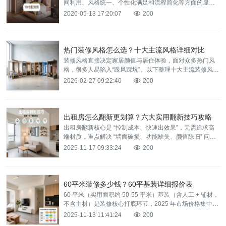
间利用、风格统一、个性化满足和流程简化‌等方面的显著
优势。那2026年100㎡的房子做全屋定制需要多少钱呢？
2026-05-13 17:20:07
200
热门装修风格怎么选？十大主流风格详细对比
装修风格直接决定家居颜值与居住体验，面对众多热门风
格，很多人易陷入“跟风踩坑”。以下整理十大主流装修风
格，用序号清晰对比各风格核心特点、适配户型与装修重
2026-02-27 09:22:40
200
点，帮你
出租房怎么翻新更划算？六大实用翻新技巧攻略
出租房翻新核心是 “控制成本、快速出效果”，无需追求高
端材质，重点解决 “墙面破损、功能缺失、颜值陈旧” 问
题。下面分享六大实用技巧，100㎡房屋翻新预算可控制
2025-11-17 09:33:24
200
60平米装修多少钱？60平基装详细报价表
60 平米（实用面积约 50-55 平米）基装（含人工 + 辅材，
不含主材）是装修核心打底环节，2025 年市场价格集中在
3.5-5 万元，主要涵盖拆改、水电
2025-11-13 11:41:24
200