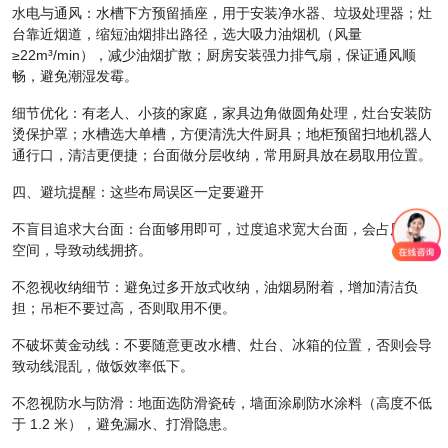
水电与通风：水槽下方预留插座，用于安装净水器、垃圾处理器；灶
台靠近烟道，缩短油烟排出路径，选大吸力油烟机（风量
≥22m³/min），减少油烟扩散；厨房安装强力排气扇，保证通风顺
畅，避免潮湿发霉。
细节优化：有老人、小孩的家庭，家具边角做圆角处理，灶台安装防
烫保护罩；水槽选大单槽，方便清洗大件厨具；地柜预留扫地机器人
通行口，清洁更便捷；台面做分层收纳，常用厨具放在易取用位置。
四、避坑提醒：这些布局误区一定要避开
不盲目追求大台面：台面够用即可，过度追求宽大台面，会占用通行
空间，导致动线拥挤。
不忽视收纳细节：避免过多开放式收纳，油烟易附着，增加清洁负
担；吊柜不要过高，否则取用不便。
不破坏黄金动线：不要随意更改水槽、灶台、冰箱的位置，否则会导
致动线混乱，做饭效率低下。
不忽视防水与防滑：地面选防滑瓷砖，墙面涂刷防水涂料（高度不低
于 1.2 米），避免漏水、打滑隐患。