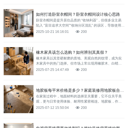
如何打造卧室衣帽间？卧室衣帽间设计核心思路
卧室衣帽间是提升居住品质的 “收纳利器”，但很多业主易
陷入 “盲目追求大空间”“收纳分区混乱” 的误区，导致使用时
拿取不便。其实打造衣帽间的核心是 “适配空间、
2025-10-21 16:16:01
200
橡木家具该怎么选购？如何辨别其真假？
橡木家具以其坚硬耐磨的质地、美观自然的纹理，成为实
木家具中的热门选择。但市场上常出现用橡胶木、白蜡木
冒充橡木的情况，价格差异可达 3-5 倍。掌握橡木家具的
2025-07-25 14:47:49
200
选购
地胶板每平米价格是多少？家庭装修用地胶板合适吗？
在家装过程中，地面材料的选择至关重要，它不仅关乎美
观，更与日常使用体验、耐用性紧密相连。地胶板，作为
近年来颇受关注的地面装饰材料，其价格与适用性成为众
2025-07-12 15:50:04
200
多业主热议