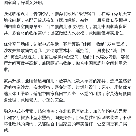
国家庭，好看又好用。
强化收纳设计，告别杂乱：摒弃北欧风 “极致留白”，在客厅做顶天立
地收纳柜，搭配开放式格架（摆放绿植、杂物）；厨房做 L 型橱柜，
利用垂直空间做吊柜，台面预留足够收纳空间，满足中国家庭多厨
具、多食材的收纳需求；卧室做嵌入式衣柜，兼顾颜值与实用性。
优化空间动线，适配中式生活：客厅遵循 “休闲 + 收纳” 双重需求，
沙发旁摆放简约边几（方便放置水杯、遥控器）；厨房按 “洗 - 切 -
炒” 黄金动线规划，预留足够操作台空间，适配中式爆炒习惯；客餐
厅之间可做半高柜，兼顾隔断与收纳，贴合中国家庭的空间利用需
求。
家具升级，兼顾舒适与耐用：放弃纯北欧风单薄的家具，选择坐感舒
适的棉麻沙发、实木餐椅，避免过硬、过矮的设计；床垫、座椅优先
选人体工学款，适配中国家庭日常久坐、休憩的习惯；家具边角做圆
角处理，兼顾老人、小孩的安全。
融入中式小元素，贴合审美：在北欧风基础上，加入简约中式元素，
比如客厅摆放小型水墨画、陶瓷摆件，卧室悬挂棉麻刺绣装饰，不破
坏北欧风的简约，又能贴合中国家庭的审美偏好，让空间更有归属
感。