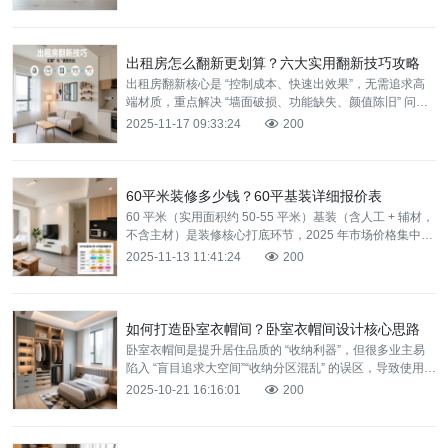
点，帮你
出租房怎么翻新更划算？六大实用翻新技巧攻略
出租房翻新核心是 “控制成本、快速出效果”，无需追求高
端材质，重点解决 “墙面破损、功能缺失、颜值陈旧” 问
题。下面分享六大实用技巧，100㎡房屋翻新预算可控制
2025-11-17 09:33:24
200
60平米装修多少钱？60平基装详细报价表
60 平米（实用面积约 50-55 平米）基装（含人工 + 辅材，
不含主材）是装修核心打底环节，2025 年市场价格集中在
3.5-5 万元，主要涵盖拆改、水电
2025-11-13 11:41:24
200
如何打造卧室衣帽间？卧室衣帽间设计核心思路
卧室衣帽间是提升居住品质的 “收纳利器”，但很多业主易
陷入 “盲目追求大空间”“收纳分区混乱” 的误区，导致使用时
拿取不便。其实打造衣帽间的核心是 “适配空间、
2025-10-21 16:16:01
200