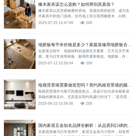
橡木家具该怎么选购？如何辨别其真假？
橡木家具以其坚硬耐磨的质地、美观自然的纹理，成为实
木家具中的热门选择。但市场上常出现用橡胶木、白蜡木
冒充橡木的情况，价格差异可达 3-5 倍。掌握橡木家具的
2025-07-25 14:47:49
200
选购
地胶板每平米价格是多少？家庭装修用地胶板合适吗？
在家装过程中，地面材料的选择至关重要，它不仅关乎美
观，更与日常使用体验、耐用性紧密相连。地胶板，作为
近年来颇受关注的地面装饰材料，其价格与适用性成为众
2025-07-12 15:50:04
200
多业主热议
电视背景墙需要做造型吗？简约风格背景墙的颜值与实用解析
电视背景墙作为客厅的视觉焦点，其设计往往牵动着家居
风格的整体走向。尤其是在简约风盛行的当下，“是否需要
做造型” 成为许多业主纠结的问题。其实，简约风格的背景
2025-06-23 15:56:58
200
墙并
国内家居五金知名品牌全解析：从品质到口碑的品牌实力盘点
在家居装修与日常使用中，家居五金虽为小部件，却发挥