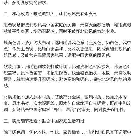
炒、多厨具收纳的需求。
二、核心改造：暖色调加入，让北欧风更有烟火气
暖色调是衔接北欧风与中国家庭的关键，无需大面积改动，精准点缀
就能平衡冷调，增添温馨感，同时不破坏北欧风的简约本质。
墙面色调：放弃纯大白墙，选用暖调浅色系（燕麦色、奶白色、浅杏
色）作为主色调，比纯白更柔和，比冷灰更温暖，既能保留北欧风的
通透感，又能营造温馨居家氛围，适配中国家庭的团圆感。
软装点缀：用暖色调软装打破冷调，比如浅棕色棉麻沙发、米黄色针
织盖毯、原木色窗帘，搭配暖橙色、浅焦糖色抱枕、地毯，无需改动
硬装，就能快速提升温暖感；避免高饱和暖色，保持北欧风的简约质
感。
材质搭配：加入原木材质，替换部分金属、玻璃材质，比如原木餐
桌、原木书架、实木踢脚线，原木的自然纹理自带暖意，既能中和冷
调，又能贴合中国家庭对 “自然、温润” 的审美，同时提升耐用性。
三、实用细节改造：贴合中国家庭生活习惯
除了暖色调，优化收纳、动线、家具细节，才能让北欧风真正适配中