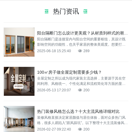
热门资讯
阳台隔断门怎么设计更美观？从材质到样式的潮流装修方案分享
阳台隔断门是连接室内与阳台空间的重要枢纽，其设计既
影响空间的功能性，也关乎家居的整体美观度。想要打造
一扇兼具实用与美观的阳台隔断门，从材质选择到样式设
2025-06-18 15:25:40
289
计都大有讲
100㎡房子做全屋定制需要多少钱？
全屋定制之所以成为现代家装主流选择，主要源于其在‌空
间利用、风格统一、个性化满足和流程简化‌等方面的显著
优势。那2026年100㎡的房子做全屋定制需要多少钱呢？
2026-05-13 17:20:07
200
热门装修风格怎么选？十大主流风格详细对比
装修风格直接决定家居颜值与居住体验，面对众多热门风
格，很多人易陷入“跟风踩坑”。以下整理十大主流装修风
格，用序号清晰对比各风格核心特点、适配户型与装修重
2026-02-27 09:22:40
200