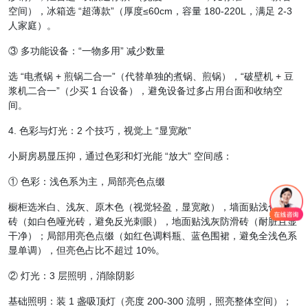
空间），冰箱选 “超薄款”（厚度≤60cm，容量 180-220L，满足 2-3
人家庭）。
③ 多功能设备：“一物多用” 减少数量
选 “电煮锅 + 煎锅二合一”（代替单独的煮锅、煎锅），“破壁机 + 豆
浆机二合一”（少买 1 台设备），避免设备过多占用台面和收纳空
间。
4. 色彩与灯光：2 个技巧，视觉上 “显宽敞”
小厨房易显压抑，通过色彩和灯光能 “放大” 空间感：
① 色彩：浅色系为主，局部亮色点缀
橱柜选米白、浅灰、原木色（视觉轻盈，显宽敞），墙面贴浅色系瓷
砖（如白色哑光砖，避免反光刺眼），地面贴浅灰防滑砖（耐脏且显
干净）；局部用亮色点缀（如红色调料瓶、蓝色围裙，避免全浅色系
显单调），但亮色占比不超过 10%。
② 灯光：3 层照明，消除阴影
基础照明：装 1 盏吸顶灯（亮度 200-300 流明，照亮整体空间）；