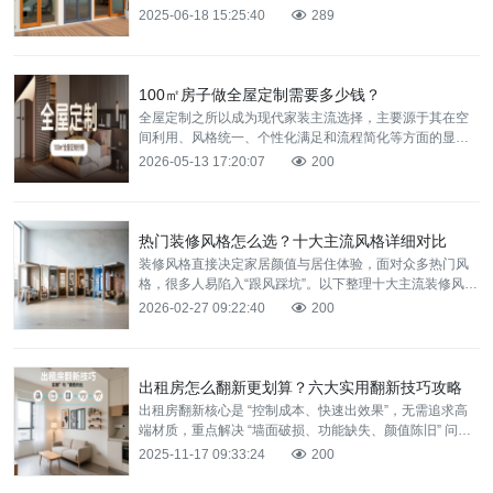
一扇兼具实用与美观的阳台隔断门，从材质选择到样式设
2025-06-18 15:25:40
289
计都大有讲
100㎡房子做全屋定制需要多少钱？
全屋定制之所以成为现代家装主流选择，主要源于其在‌空
间利用、风格统一、个性化满足和流程简化‌等方面的显著
优势。那2026年100㎡的房子做全屋定制需要多少钱呢？
2026-05-13 17:20:07
200
热门装修风格怎么选？十大主流风格详细对比
装修风格直接决定家居颜值与居住体验，面对众多热门风
格，很多人易陷入“跟风踩坑”。以下整理十大主流装修风
格，用序号清晰对比各风格核心特点、适配户型与装修重
2026-02-27 09:22:40
200
点，帮你
出租房怎么翻新更划算？六大实用翻新技巧攻略
出租房翻新核心是 “控制成本、快速出效果”，无需追求高
端材质，重点解决 “墙面破损、功能缺失、颜值陈旧” 问
题。下面分享六大实用技巧，100㎡房屋翻新预算可控制
2025-11-17 09:33:24
200