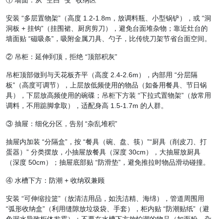
① 墙面：从 “空白” 变 “收纳区”
安装 “多层置物架”（高度 1.2-1.8m，放调料瓶、小型锅铲），或 “洞
洞板 + 挂钩”（挂围裙、厨房剪刀），避免台面堆杂物；靠近灶台的
墙面贴 “磁吸条”，吸附金属刀具、勺子，比传统刀架节省台面空间。
② 吊柜：延伸到顶，拒绝 “顶部积灰”
吊柜顶部做到与天花板齐平（高度 2.4-2.6m），内部用 “分层隔
板”（高度可调节），上层放低频使用的物品（如备用餐具、节日锅
具），下层放高频使用的碗碟；吊柜下方装 “下拉式置物架”（放常用
调料，不用踮脚拿取），适配身高 1.5-1.7m 的人群。
③ 抽屉：细化分区，告别 “杂乱堆积”
抽屉内加装 “分隔盒”，按 “餐具（碗、盘、筷）”“厨具（削皮刀、打
蛋器）” 分类摆放，小抽屉放餐具（深度 30cm），大抽屉放厨具
（深度 50cm）；抽屉底部贴 “防滑垫”，避免推拉时物品滑动碰撞。
④ 水槽下方：防潮 + 收纳双兼顾
安装 “可伸缩拉篮”（放清洁用品，如洗洁精、海绵），管道周围用
“弧形收纳盒”（利用缝隙放垃圾袋、手套），柜内贴 “防潮贴纸”（避