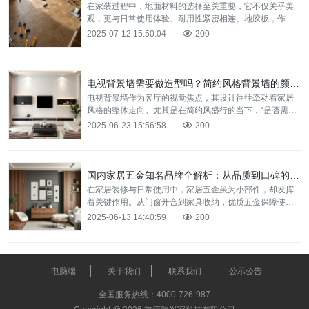
在家装过程中，地面材料的选择至关重要，它不仅关乎美
观，更与日常使用体验、耐用性紧密相连。地胶板，作为
近年来颇受关注的地面装饰材料，其价格与适用性成为众
2025-07-12 15:50:04
200
多业主热议
电视背景墙需要做造型吗？简约风格背景墙的颜值与实用解析
电视背景墙作为客厅的视觉焦点，其设计往往牵动着家居
风格的整体走向。尤其是在简约风盛行的当下，“是否需要
做造型” 成为许多业主纠结的问题。其实，简约风格的背景
2025-06-23 15:56:58
200
墙并
国内家居五金知名品牌全解析：从品质到口碑的品牌实力盘点
在家居装修与日常使用中，家居五金虽为小部件，却发挥
着关键作用。从门窗开合到家具收纳，优质五金保障使用
体验与家居寿命。国内市场上，诸多知名品牌凭借卓越品
2025-06-13 14:40:59
200
质与良好口
电脑端
关于我们
联系我们
公示公告
全国服务热线：4000-726-987