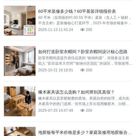
60平米装修多少钱？60平基装详细报价表
60 平米（实用面积约 50-55 平米）基装（含人工 + 辅材，
不含主材）是装修核心打底环节，2025 年市场价格集中在
3.5-5 万元，主要涵盖拆改、水电
2025-11-13 11:41:24
200
如何打造卧室衣帽间？卧室衣帽间设计核心思路
卧室衣帽间是提升居住品质的 “收纳利器”，但很多业主易
陷入 “盲目追求大空间”“收纳分区混乱” 的误区，导致使用时
拿取不便。其实打造衣帽间的核心是 “适配空间、
2025-10-21 16:16:01
200
橡木家具该怎么选购？如何辨别其真假？
橡木家具以其坚硬耐磨的质地、美观自然的纹理，成为实
木家具中的热门选择。但市场上常出现用橡胶木、白蜡木
冒充橡木的情况，价格差异可达 3-5 倍。掌握橡木家具的
2025-07-25 14:47:49
200
选购
地胶板每平米价格是多少？家庭装修用地胶板合适吗？