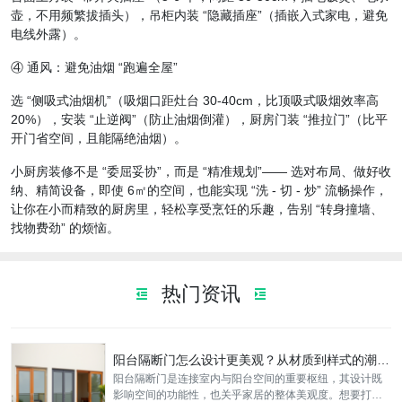
壶，不用频繁拔插头），吊柜内装 “隐藏插座”（插嵌入式家电，避免
电线外露）。
④ 通风：避免油烟 “跑遍全屋”
选 “侧吸式油烟机”（吸烟口距灶台 30-40cm，比顶吸式吸烟效率高
20%），安装 “止逆阀”（防止油烟倒灌），厨房门装 “推拉门”（比平
开门省空间，且能隔绝油烟）。
小厨房装修不是 “委屈妥协”，而是 “精准规划”—— 选对布局、做好收
纳、精简设备，即使 6㎡的空间，也能实现 “洗 - 切 - 炒” 流畅操作，
让你在小而精致的厨房里，轻松享受烹饪的乐趣，告别 “转身撞墙、
找物费劲” 的烦恼。
热门资讯
阳台隔断门怎么设计更美观？从材质到样式的潮流装修方案分享
阳台隔断门是连接室内与阳台空间的重要枢纽，其设计既
影响空间的功能性，也关乎家居的整体美观度。想要打造