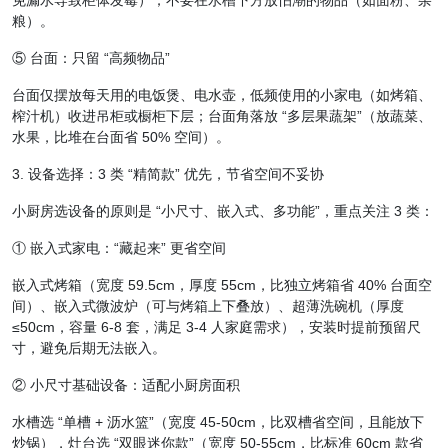
免漏水导致柜体发霉）；不要在水槽下方放怕潮的物品（如面粉、杂
粮）。
⑤ 台面：只留 “高频物品”
台面仅摆放每天用的电饭煲、电水壶，低频使用的小家电（如烤箱、
榨汁机）收进吊柜或橱柜下层；台面角落放 “多层果蔬架”（放蔬菜、
水果，比堆在台面省 50% 空间）。
3. 设备选择：3 类 “精简款” 优先，节省空间不妥协
小厨房选设备的原则是 “小尺寸、嵌入式、多功能”，重点关注 3 类：
① 嵌入式家电：“藏起来” 更省空间
嵌入式烤箱（宽度 59.5cm，厚度 55cm，比独立烤箱省 40% 台面空
间）、嵌入式微波炉（可与烤箱上下叠放）、超薄洗碗机（厚度
≤50cm，容量 6-8 套，满足 3-4 人家庭需求），安装时提前预留尺
寸，避免后期无法嵌入。
② 小尺寸基础设备：适配小厨房面积
水槽选 “单槽 + 沥水篮”（宽度 45-50cm，比双槽省空间，且能放下
炒锅），灶台选 “双眼迷你款”（宽度 50-55cm，比标准 60cm 款省