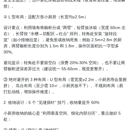
发安全隐患），也不要把冰箱放在动线末端（取食材需往返，增加麻
烦）。
② L 型布局：适配方形小厨房（长宽均≥2.5m）
设计要点：利用墙角将橱柜分成 “两臂”，短臂放冰箱（宽度 60cm 左
右），长臂按 “水槽→切配区→灶台” 排列，转角处安装 “旋转拉
篮”（如小怪物拉篮），避免形成收纳死角；例如 2.5m×2.8m 的厨
房，两臂橱柜长度分别为 1.5m 和 1.8m，操作区面积比一字型多
30%。
避坑提示：转角处不要留空白（浪费 20%-30% 空间），也不要让两
臂橱柜进深差异过大（建议统一 55-60cm，视觉更整齐）。
③ 绝对避开的 3 种布局：U 型布局（需宽度≥2.2m，小厨房用会显拥
挤）、岛台布局（至少需 10㎡，小厨房放不下）、不规则布局（易
打乱动线，增加操作难度）。
2. 收纳设计：5 个 “见缝插针” 技巧，收纳量提升 50%
小厨房收纳的核心是 “利用垂直空间、细化内部分区”，重点做好 5
处：