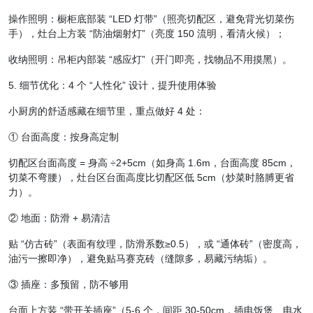
操作照明：橱柜底部装 “LED 灯带”（照亮切配区，避免背光切菜伤
手），灶台上方装 “防油烟射灯”（亮度 150 流明，看清火候）；
收纳照明：吊柜内部装 “感应灯”（开门即亮，找物品不用摸黑）。
5. 细节优化：4 个 “人性化” 设计，提升使用体验
小厨房的舒适感藏在细节里，重点做好 4 处：
① 台面高度：按身高定制
切配区台面高度 = 身高 ÷2+5cm（如身高 1.6m，台面高度 85cm，
切菜不弯腰），灶台区台面高度比切配区低 5cm（炒菜时胳膊更省
力）。
② 地面：防滑 + 易清洁
贴 “仿古砖”（表面有纹理，防滑系数≥0.5），或 “通体砖”（密度高，
油污一擦即净），避免贴马赛克砖（缝隙多，易藏污纳垢）。
③ 插座：多预留，防不够用
台面上方装 “带开关插座”（5-6 个，间距 30-50cm，插电饭煲、电水