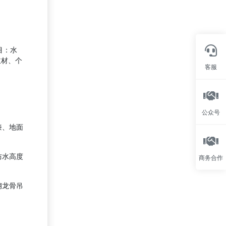
目：水
主材、个
客服
公众号
漆、地面
防水高度
商务合作
钢龙骨吊