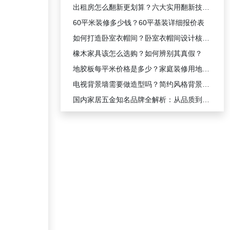
出租房怎么翻新更划算？六大实用翻新技巧攻略
60平米装修多少钱？60平基装详细报价表
如何打造卧室衣帽间？卧室衣帽间设计核心思路
橡木家具该怎么选购？如何辨别其真假？
地胶板每平米价格是多少？家庭装修用地胶板合适吗？
电视背景墙需要做造型吗？简约风格背景墙的颜值与实用解析
国内家居五金知名品牌全解析：从品质到口碑的品牌实力盘点