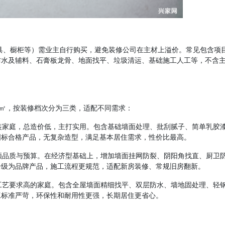
洁具、橱柜等）需业主自行购买，避免装修公司在主材上溢价。常见包含项
防水及辅料、石膏板龙骨、地面找平、垃圾清运、基础施工人工等，不含
元/㎡，按装修档次分为三类，适配不同需求：
限的简装家庭，总造价低，主打实用。包含基础墙面处理、批刮腻子、简单乳胶
国标合格产品，无复杂造型，满足基本居住需求，性价比最高。
选，兼顾品质与预算。在经济型基础上，增加墙面挂网防裂、阴阳角找直、厨卫
升级为品牌产品，施工流程更规范，适配新房装修、常规旧房翻新。
对施工工艺要求高的家庭。包含全屋墙面精细找平、双层防水、墙地固处理、轻
工标准严苛，环保性和耐用性更强，长期居住更省心。