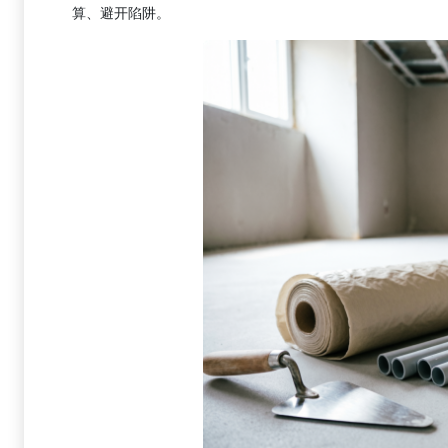
算、避开陷阱。