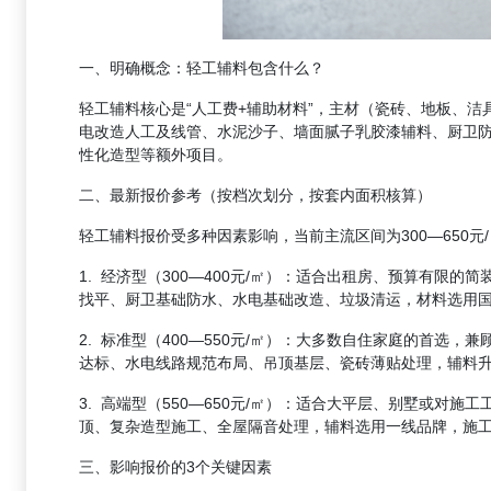
一、明确概念：轻工辅料包含什么？
轻工辅料核心是“人工费+辅助材料”，主材（瓷砖、地板、
电改造人工及线管、水泥沙子、墙面腻子乳胶漆辅料、厨卫
性化造型等额外项目。
二、最新报价参考（按档次划分，按套内面积核算）
轻工辅料报价受多种因素影响，当前主流区间为300—650
1. 经济型（300—400元/㎡）：适合出租房、预算有
找平、厨卫基础防水、水电基础改造、垃圾清运，材料选用
2. 标准型（400—550元/㎡）：大多数自住家庭的首
达标、水电线路规范布局、吊顶基层、瓷砖薄贴处理，辅料
3. 高端型（550—650元/㎡）：适合大平层、别墅或
顶、复杂造型施工、全屋隔音处理，辅料选用一线品牌，施
三、影响报价的3个关键因素