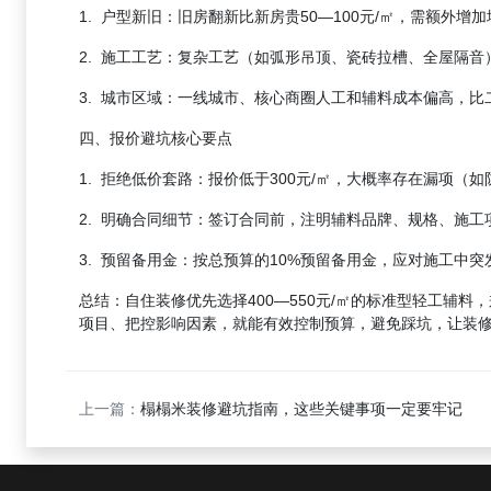
1. 户型新旧：旧房翻新比新房贵50—100元/㎡，需额
2. 施工工艺：复杂工艺（如弧形吊顶、瓷砖拉槽、全屋隔音
3. 城市区域：一线城市、核心商圈人工和辅料成本偏高，比
四、报价避坑核心要点
1. 拒绝低价套路：报价低于300元/㎡，大概率存在漏项
2. 明确合同细节：签订合同前，注明辅料品牌、规格、施
3. 预留备用金：按总预算的10%预留备用金，应对施工中
总结：自住装修优先选择400—550元/㎡的标准型轻工辅
项目、把控影响因素，就能有效控制预算，避免踩坑，让装
上一篇：
榻榻米装修避坑指南，这些关键事项一定要牢记